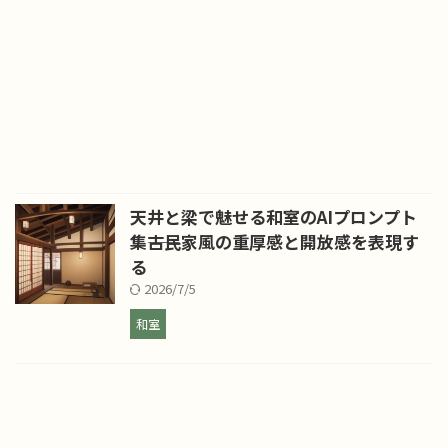
天井と梁で魅せる和室のAIプロンプト
集――古民家風の重厚感と開放感を表現す
る
2026/7/5
和室