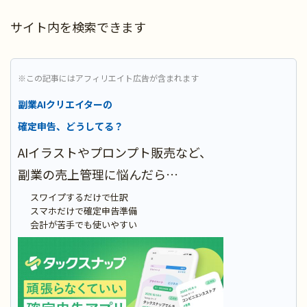
サイト内を検索できます
※この記事にはアフィリエイト広告が含まれます
副業AIクリエイターの
確定申告、どうしてる？
AIイラストやプロンプト販売など、
副業の売上管理に悩んだら…
スワイプするだけで仕訳
スマホだけで確定申告準備
会計が苦手でも使いやすい