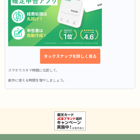
タックスナップを詳しく見る
スマホでスキマ時間に仕訳して、
創作に使える時間を増やしましょう。