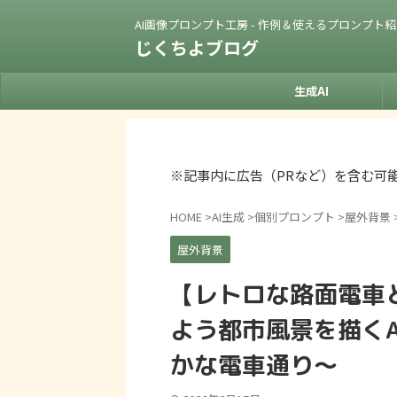
AI画像プロンプト工房 - 作例＆使えるプロンプト
じくちよブログ
生成AI
※記事内に広告（PRなど）を含む可
HOME
>
AI生成
>
個別プロンプト
>
屋外背景
屋外背景
【レトロな路面電車
よう都市風景を描くA
かな電車通り〜