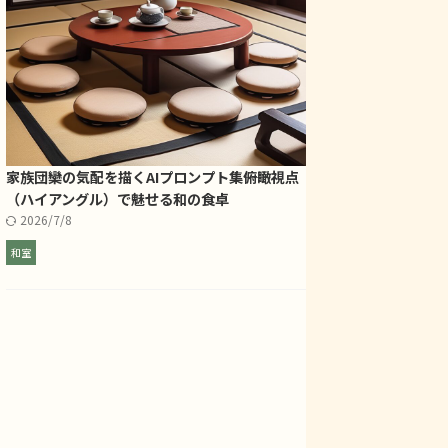
家族団欒の気配を描くAIプロンプト集――俯瞰視点
（ハイアングル）で魅せる和の食卓
2026/7/8
和室