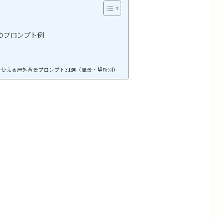
のプロンプト例
usionで使える屋外背景プロンプト31選（風景・場所別）