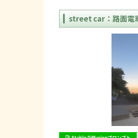
street car：路面電
Stable Diffusionプロンプト