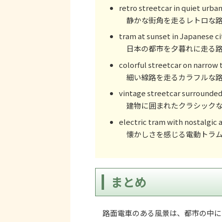
retro streetcar in quiet urba
静かな街角を走るレトロな路
tram at sunset in Japanese ci
日本の都市を夕暮れに走る路
colorful streetcar on narrow 
細い線路を走るカラフルな路
vintage streetcar surrounded
建物に囲まれたクラシックな
electric tram with nostalgic
懐かしさを感じる電動トラム
まとめ
路面電車のある風景は、都市の中に