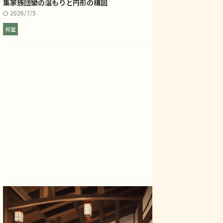
集――家族団欒の温もりと円形の構図
2026/7/5
和室