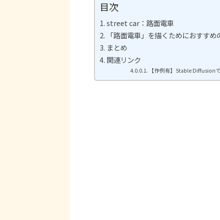
目次
street car：路面電車
「路面電車」を描くためにおすすめ
まとめ
関連リンク
【作例有】Stable Diff