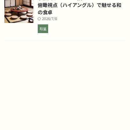
俯瞰視点（ハイアングル）で魅せる和
の食卓
2026/7/8
和室