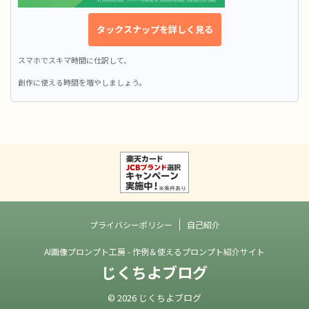
タックスナップを詳しく見る
スマホでスキマ時間に仕訳して、
創作に使える時間を増やしましょう。
プライバシーポリシー
自己紹介
AI画像プロンプト工房 - 作例＆使えるプロンプト紹介サイト
じくちよブログ
© 2026 じくちよブログ