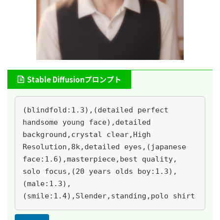
Stable Diffusionプロンプト
(blindfold:1.3),(detailed perfect 
handsome young face),detailed 
background,crystal clear,High 
Resolution,8k,detailed eyes,(japanese 
face:1.6),masterpiece,best quality, 
solo focus,(20 years olds boy:1.3),
(male:1.3),
(smile:1.4),Slender,standing,polo shirt