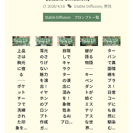
2026/4/18
Stable Diffusion
,
男性
Stable Diffusion
プロンプト一覧
/19
2026/2/19
2026/2/19
2026/5/15
2026/2/19
2026/2/19
2026/
クセ
アクセ
アクセ
アクセ
アクセ
アクセ
ア
リー
サリー
サリー
サリー
サリー
サリー
サ
性
上品
耳元
目隠
鍵が
ター
信
さは
のさ
しで
語る
バン
を
胸元
りげ
キャ
物語
で異
徴
に宿
ない
ラク
──
国情
る
る
魅力
ター
キー
緒を
─
──
を演
の演
ペン
プラ
ク
ポケ
出！
出に
ダン
ス！
イ
ット
イヤ
深み
トが
日常
引
チー
ホン
を！
紡ぐ
コー
立
フで
のプ
象徴
ミス
デに
る
洗練
ロン
性あ
テリ
も自
ャ
され
プト
るAI
アス
然に
ク
た印
作成
プロ...
な世
馴染
A
..
象を...
ガ...
界...
む...
ロ