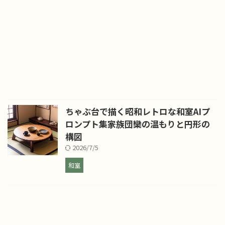
ちゃぶ台で描く昭和レトロな和室AIプ
ロンプト集――家族団欒の温もりと円形の
構図
2026/7/5
和室