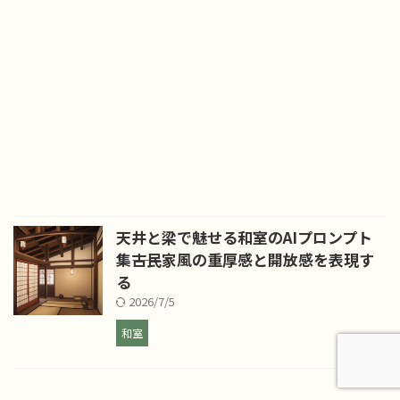
天井と梁で魅せる和室のAIプロンプト
集――古民家風の重厚感と開放感を表現す
る
2026/7/5
和室