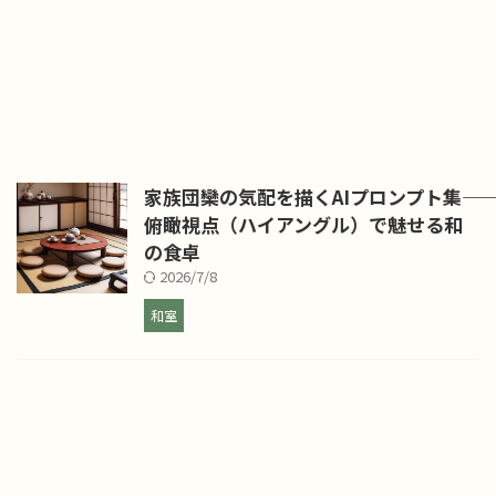
家族団欒の気配を描くAIプロンプト集――
俯瞰視点（ハイアングル）で魅せる和
の食卓
2026/7/8
和室