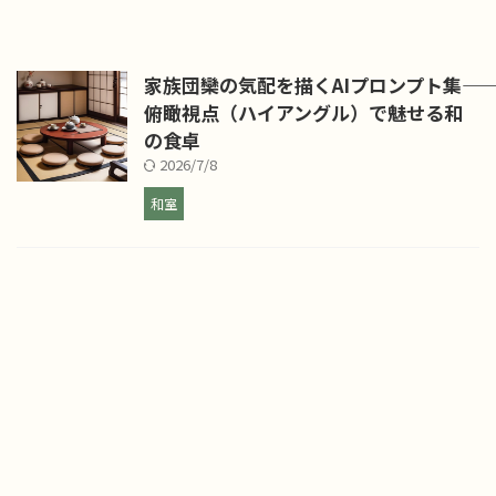
家族団欒の気配を描くAIプロンプト集――
俯瞰視点（ハイアングル）で魅せる和
の食卓
2026/7/8
和室