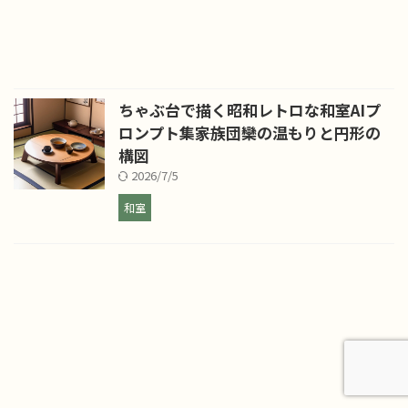
ちゃぶ台で描く昭和レトロな和室AIプ
ロンプト集――家族団欒の温もりと円形の
構図
2026/7/5
和室