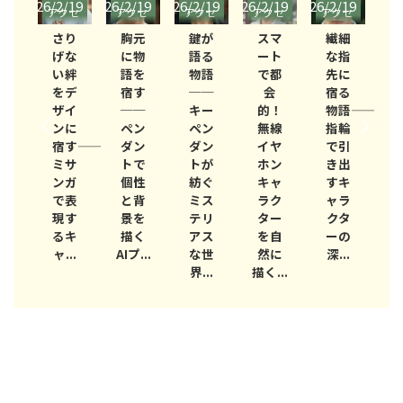
/19
2026/2/19
2026/2/19
2026/2/19
2026/2/19
2026/2/19
2026/
クセ
アクセ
アクセ
アクセ
アクセ
アクセ
ア
リー
サリー
サリー
サリー
サリー
サリー
サ
楽
さり
胸元
鍵が
スマ
繊細
日
げな
に物
語る
ート
な指
を
い絆
語を
物語
で都
先に
然
をデ
宿す
──
会
宿る
演
ザイ
──
キー
的！
物語――
で
！
ンに
ペン
ペン
無線
指輪
ッ
宿す――
ダン
ダン
イヤ
で引
ホ
ミサ
トで
トが
ホン
き出
キ
ンガ
個性
紡ぐ
キャ
すキ
的
ラ
で表
と背
ミス
ラク
ャラ
描
現す
景を
テリ
ター
クタ
方
るキ
描く
アス
を自
ーの
A
プ
ャ...
AIプ...
な世
然に
深...
像生
..
界...
描く...