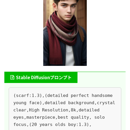
Stable Diffusionプロンプト
(scarf:1.3),(detailed perfect handsome 
young face),detailed background,crystal 
clear,High Resolution,8k,detailed 
eyes,masterpiece,best quality, solo 
focus,(20 years olds boy:1.3),