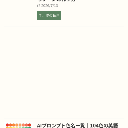
2026/7/13
手、腕の動き
AIプロンプト色名一覧｜104色の英語