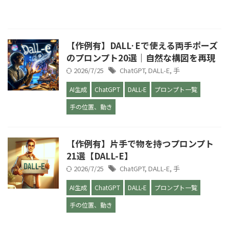
【作例有】DALL·Eで使える両手ポーズ
のプロンプト20選｜自然な構図を再現
2026/7/25
ChatGPT
,
DALL-E
,
手
AI生成
ChatGPT
DALL-E
プロンプト一覧
手の位置、動き
【作例有】片手で物を持つプロンプト
21選【DALL-E】
2026/7/25
ChatGPT
,
DALL-E
,
手
AI生成
ChatGPT
DALL-E
プロンプト一覧
手の位置、動き