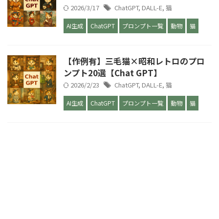
2026/3/17
ChatGPT
,
DALL-E
,
猫
AI生成
ChatGPT
プロンプト一覧
動物
猫
【作例有】三毛猫×昭和レトロのプロ
ンプト20選【Chat GPT】
2026/2/23
ChatGPT
,
DALL-E
,
猫
AI生成
ChatGPT
プロンプト一覧
動物
猫