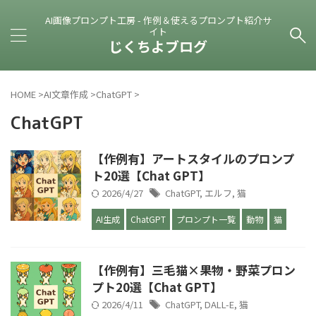
AI画像プロンプト工房 - 作例＆使えるプロンプト紹介サ
イト
じくちよブログ
HOME
>
AI文章作成
>
ChatGPT
>
ChatGPT
【作例有】アートスタイルのプロンプ
ト20選【Chat GPT】
2026/4/27
ChatGPT
,
エルフ
,
猫
AI生成
ChatGPT
プロンプト一覧
動物
猫
【作例有】三毛猫×果物・野菜プロン
プト20選【Chat GPT】
2026/4/11
ChatGPT
,
DALL-E
,
猫