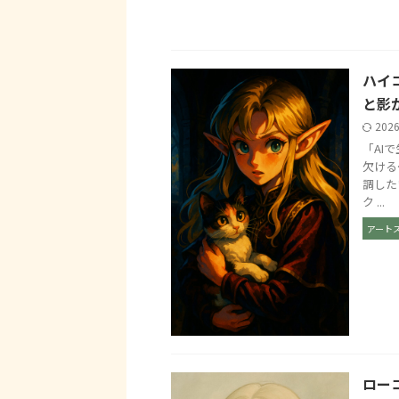
ハイ
と影
202
「AI
欠ける
調した
ク ...
アート
ロー