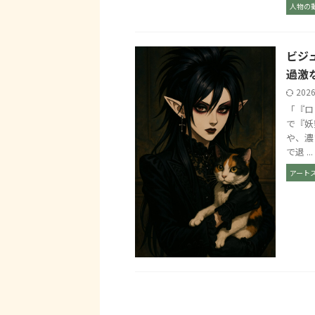
人物の
ビジ
過激
202
「『ロ
で『妖
や、濃
で退 ...
アート