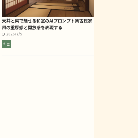
天井と梁で魅せる和室のAIプロンプト集――古民家
風の重厚感と開放感を表現する
2026/7/5
和室