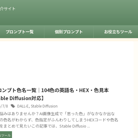
紹介サイト
プロンプト一覧
個別プロンプト
お役立ちツール
プロンプト色名一覧｜104色の英語名・HEX・色見本
ble Diffusion対応】
6/7/8
DALL-E
,
Stable Diffusion
悩みはありませんか？AI画像生成で「思った色」がなかなか出な
の色名がわからず、色指定がふんわりしてしまうHEXコードや色名
まとめて見たいこの記事では、Stable Diffusio ...
ちツール