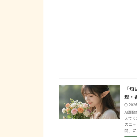
「匂
理・
202
AI画
えてく
のニュ
間」に .