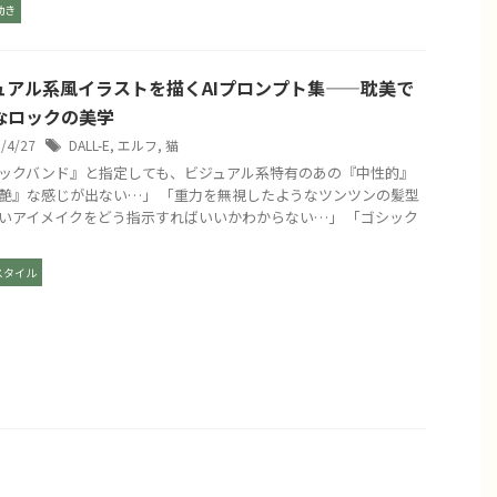
動き
ュアル系風イラストを描くAIプロンプト集——耽美で
なロックの美学
6/4/27
DALL-E
,
エルフ
,
猫
ックバンド』と指定しても、ビジュアル系特有のあの『中性的』
艶』な感じが出ない…」 「重力を無視したようなツンツンの髪型
いアイメイクをどう指示すればいいかわからない…」 「ゴシック
スタイル