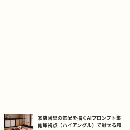
家族団欒の気配を描くAIプロンプト集――
俯瞰視点（ハイアングル）で魅せる和