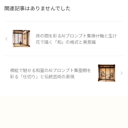
関連記事はありませんでした
床の間を彩るAIプロンプト集――掛け軸と生け
花で描く「和」の格式と美意識
襖絵で魅せる和室のAIプロンプト集――空間を
彩る「仕切り」と伝統芸術の表現