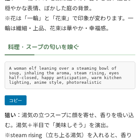
穏やかな表情、ぼかした庭の背景。
※花は「一輪」と「花束」で印象が変わります。一
輪は繊細・上品、花束は華やか・幸福感。
料理・スープの匂いを嗅ぐ
A woman elf leaning over a steaming bowl of 
soup, inhaling the aroma, steam rising, eyes 
half-closed, happy anticipation, warm kitchen 
lighting, anime style, photorealistic
コピー
狙い
：湯気の立つスープに顔を寄せ、香りを吸い込
む。湯気＋半目で「美味しそう」を演出。
※steam rising（立ち上る湯気）を入れると、香り