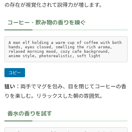
の存在が視覚化されて説得力が増します。
コーヒー・飲み物の香りを嗅ぐ
A man elf holding a warm cup of coffee with both 
hands, eyes closed, smelling the rich aroma, 
relaxed morning mood, cozy cafe background, 
anime style, photorealistic, soft light
コピー
狙い
：両手でマグを包み、目を閉じてコーヒーの香
りを楽しむ。リラックスした朝の雰囲気。
香水の香りを試す