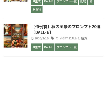
AI生成
DALL-E
プロンプト一覧
動物
猫
飲食物
【作例有】秋の風景のプロンプト20選
【DALL-E】
2026/2/19
ChatGPT
,
DALL-E
,
屋外
AI生成
DALL-E
プロンプト一覧