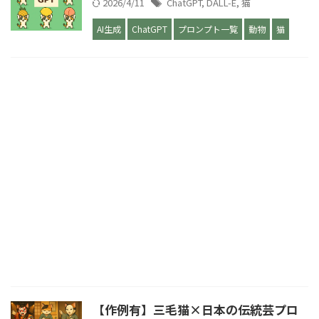
2026/4/11
ChatGPT
,
DALL-E
,
猫
AI生成
ChatGPT
プロンプト一覧
動物
猫
【作例有】三毛猫×日本の伝統芸プロ