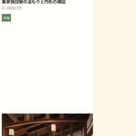
集――家族団欒の温もりと円形の構図
2026/7/5
和室