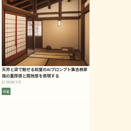
天井と梁で魅せる和室のAIプロンプト集――古民家
風の重厚感と開放感を表現する
2026/7/5
和室