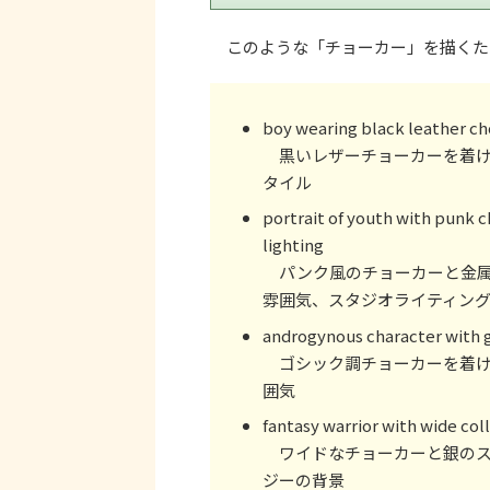
このような「チョーカー」を描くた
boy wearing black leather cho
黒いレザーチョーカーを着け
タイル
portrait of youth with punk 
lighting
パンク風のチョーカーと金属
雰囲気、スタジオライティン
androgynous character with 
ゴシック調チョーカーを着け
囲気
fantasy warrior with wide coll
ワイドなチョーカーと銀のス
ジーの背景