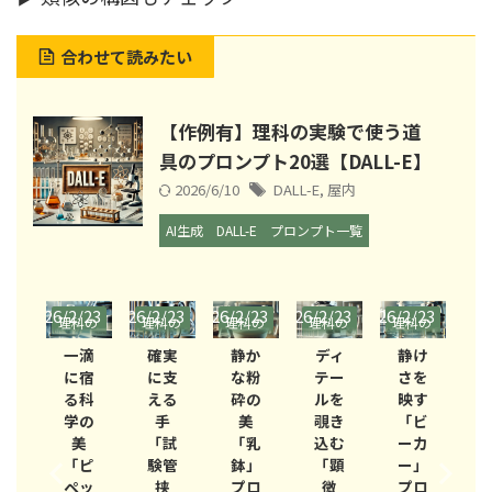
合わせて読みたい
【作例有】理科の実験で使う道
具のプロンプト20選【DALL-E】
2026/6/10
DALL-E
,
屋内
AI生成
DALL-E
プロンプト一覧
/23
2026/2/23
2026/2/23
2026/2/23
2026/2/23
2026/2/23
2026/
科の
理科の
理科の
理科の
理科の
理科の
理
験道
実験道
実験道
実験道
実験道
実験道
実
ィ
一滴
確実
静か
ディ
静け
具
具
具
具
具
具
テ
に宿
に支
な粉
テー
さを
ジ
る科
える
砕の
ルを
映す
計
学の
手
美
覗き
「ビ
器
美
「試
「乳
込む
ーカ
魅
「ピ
験管
鉢」
「顕
ー」
｜
ペッ
挟
プロ
微
プロ