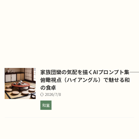
家族団欒の気配を描くAIプロンプト集――
俯瞰視点（ハイアングル）で魅せる和
の食卓
2026/7/8
和室