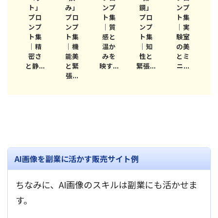
流
ト」
み」
ンプ
鏡」
ンプ
─
計
プロ
プロ
ト集
プロ
ト集
Am
ンプ
ンプ
｜質
ンプ
｜実
te
ト集
ト集
感と
ト集
験室
A
）
｜精
｜機
温か
｜知
の美
..
密さ
能美
みを
性と
とミ
プ
と静...
と緊
映す...
緊張...
ニ...
張...
AI画像を副業に活かす販売サイト例
ちなみに、AI画像のスキルは副業にも活かせま
す。