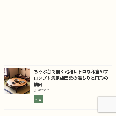
ちゃぶ台で描く昭和レトロな和室AIプ
ロンプト集――家族団欒の温もりと円形の
構図
2026/7/5
和室