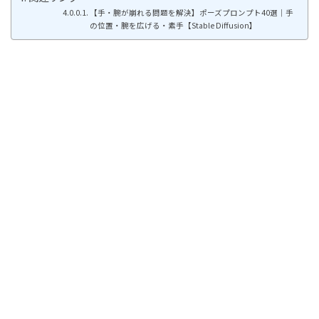
【手・腕が崩れる問題を解決】ポーズプロンプト40選｜手
の位置・腕を広げる・素手【Stable Diffusion】