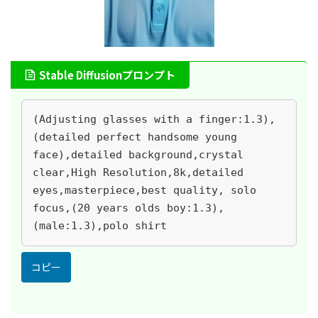
Stable Diffusionプロンプト
(Adjusting glasses with a finger:1.3),
(detailed perfect handsome young 
face),detailed background,crystal 
clear,High Resolution,8k,detailed 
eyes,masterpiece,best quality, solo 
focus,(20 years olds boy:1.3),
(male:1.3),polo shirt
コピー