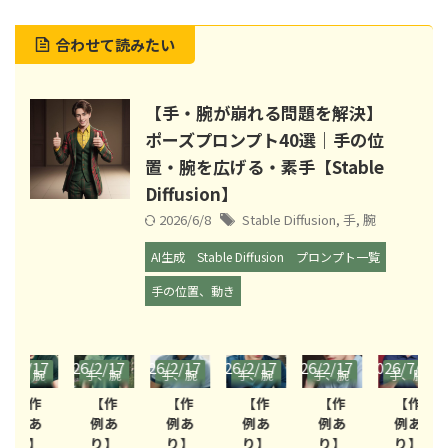
合わせて読みたい
【手・腕が崩れる問題を解決】
ポーズプロンプト40選｜手の位
置・腕を広げる・素手【Stable
Diffusion】
2026/6/8
Stable Diffusion
,
手
,
腕
AI生成
Stable Diffusion
プロンプト一覧
手の位置、動き
/17
2026/2/17
2026/2/17
2026/2/17
2026/2/17
2026/7/6
2026
、腕
手、腕
手、腕
手、腕
手、腕
手、腕
手
動き
の動き
の動き
の動き
の動き
の動き
の
作
【作
【作
【作
【作
【作
あ
例あ
例あ
例あ
例あ
例あ
】
り】
り】
り】
り】
り】