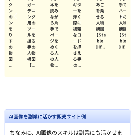
ク
ガー
本を
ギタ
あご
手で
ン
デニ
読み
ーを
を乗
ハー
の
ング
なが
弾く
せる
トの
ン
用の
ら片
際に
人物
人物
を
ツー
手で
複雑
構図
構図
り
ルを
ペー
なコ
【Sta
【Sta
す
握る
ジを
ード
ble
ble
【
の
手の
めく
を押
Dif...
Dif...
物
人物
る人
さえ
D
図
構図
の人
る手
..
【...
物...
の...
AI画像を副業に活かす販売サイト例
ちなみに、AI画像のスキルは副業にも活かせま