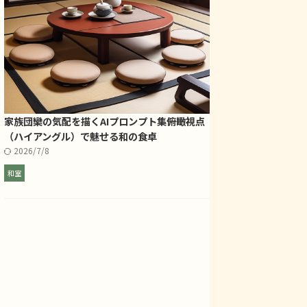
家族団欒の気配を描くAIプロンプト集――俯瞰視点
（ハイアングル）で魅せる和の食卓
2026/7/8
和室