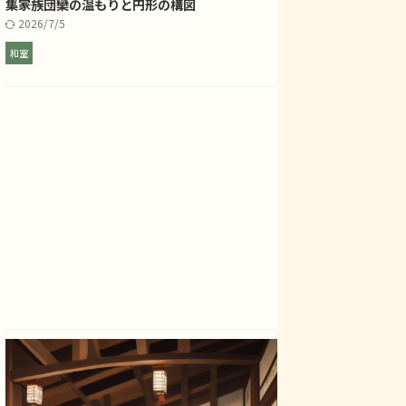
集――家族団欒の温もりと円形の構図
2026/7/5
和室