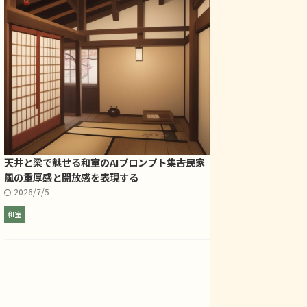
天井と梁で魅せる和室のAIプロンプト集――古民家
風の重厚感と開放感を表現する
2026/7/5
和室