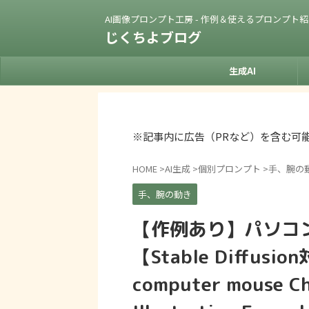
AI画像プロンプト工房 - 作例＆使えるプロンプト
じくちよブログ
生成AI
※記事内に広告（PRなど）を含む可
HOME
>
AI生成
>
個別プロンプト
>
手、腕の
手、腕の動き
【作例あり】パソコ
【Stable Diffusio
computer mouse Ch