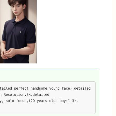
tailed perfect handsome young face),detailed 
h Resolution,8k,detailed 
y, solo focus,(20 years olds boy:1.3),