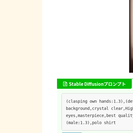
Stable Diffusionプロンプト
(clasping own hands:1.3),(de
background,crystal clear,Hig
eyes,masterpiece,best qualit
(male:1.3),polo shirt