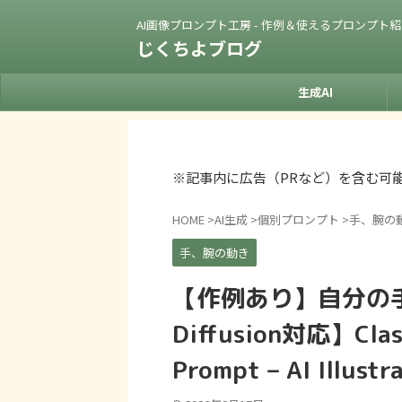
AI画像プロンプト工房 - 作例＆使えるプロンプト
じくちよブログ
生成AI
※記事内に広告（PRなど）を含む可
HOME
>
AI生成
>
個別プロンプト
>
手、腕の
手、腕の動き
【作例あり】自分の手
Diffusion対応】Clasp
Prompt – AI Illustr