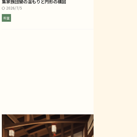
集――家族団欒の温もりと円形の構図
2026/7/5
和室