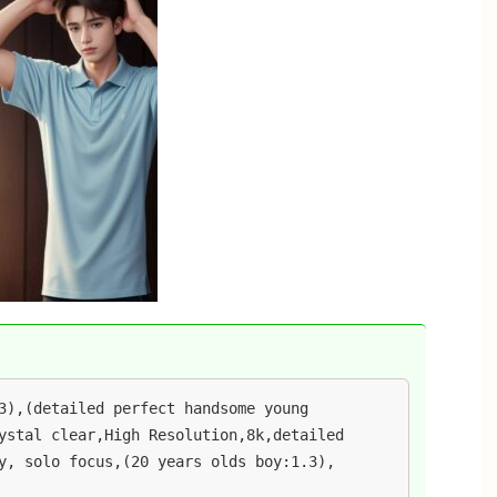
3),(detailed perfect handsome young 
ystal clear,High Resolution,8k,detailed 
y, solo focus,(20 years olds boy:1.3),