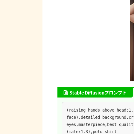
Stable Diffusionプロンプト
(raising hands above head:1.
face),detailed background,cr
eyes,masterpiece,best qualit
(male:1.3),polo shirt