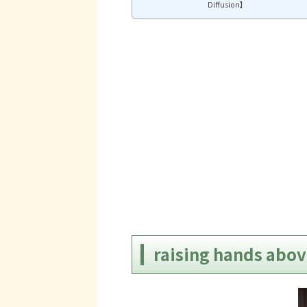
Diffusion】
raising hands a