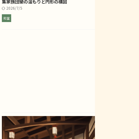
集――家族団欒の温もりと円形の構図
2026/7/5
和室