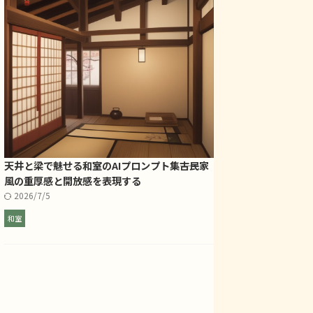
天井と梁で魅せる和室のAIプロンプト集――古民家
風の重厚感と開放感を表現する
2026/7/5
和室