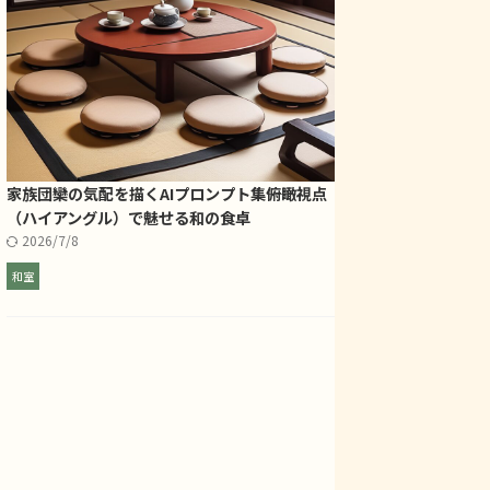
家族団欒の気配を描くAIプロンプト集――俯瞰視点
（ハイアングル）で魅せる和の食卓
2026/7/8
和室