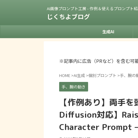
AI画像プロンプト工房 - 作例＆使えるプロンプト
じくちよブログ
生成AI
※記事内に広告（PRなど）を含む可
HOME
>
AI生成
>
個別プロンプト
>
手、腕の
手、腕の動き
【作例あり】両手を頭
Diffusion対応】Raisi
Character Prompt –