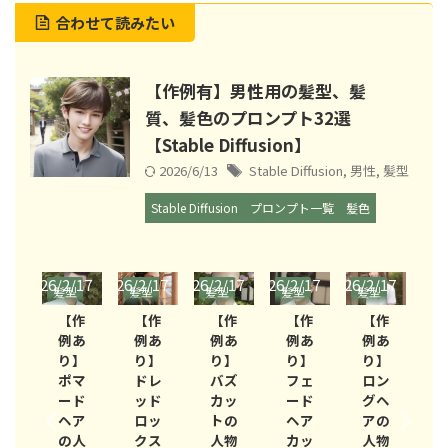
合わせて読みたい
【作例有】男性用の髪型、髪
質、髪色のプロンプト32選
【Stable Diffusion】
2026/6/13
Stable Diffusion
,
男性
,
髪型
Stable Diffusion
プロンプト一覧
髪色
/17
2026/2/17
2026/2/17
2026/2/17
2026/2/17
2026/2/17
2026/
型
髪型
髪型
髪型
髪型
髪型
髪
作
【作
【作
【作
【作
【作
あ
例あ
例あ
例あ
例あ
例あ
】
り】
り】
り】
り】
り】
マ
ドレ
バズ
フェ
ロン
ツー
ド
ッド
カッ
ード
グヘ
ブロ
ア
ロッ
トの
ヘア
アの
ック
人
クス
人物
カッ
人物
カッ