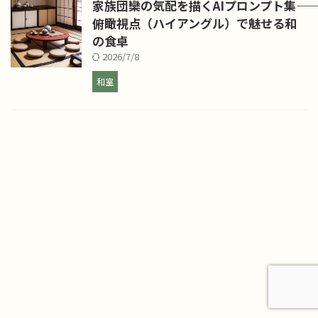
家族団欒の気配を描くAIプロンプト集――
俯瞰視点（ハイアングル）で魅せる和
の食卓
2026/7/8
和室