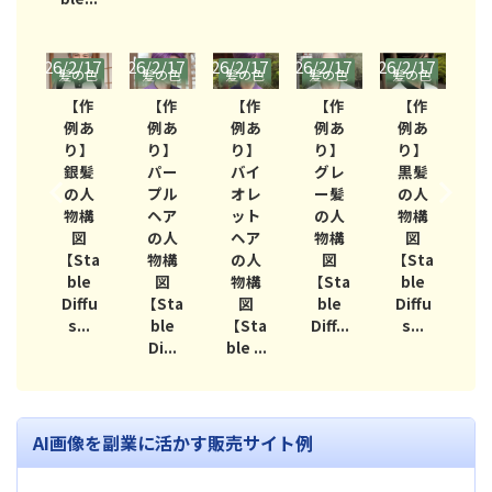
/17
2026/2/17
2026/2/17
2026/2/17
2026/2/17
2026/2/17
2026/
の色
髪の色
髪の色
髪の色
髪の色
髪の色
髪
作
【作
【作
【作
【作
【作
あ
例あ
例あ
例あ
例あ
例あ
】
り】
り】
り】
り】
り】
髪
パー
バイ
グレ
黒髪
白髪
人
プル
オレ
ー髪
の人
の人
構
ヘア
ット
の人
物構
物構
図
の人
ヘア
物構
図
図
ta
物構
の人
図
【Sta
【Sta
e
図
物構
【Sta
ble
ble
fu
【Sta
図
ble
Diffu
Diffu
【
..
ble
【Sta
Diff...
s...
s...
Di...
ble ...
D
AI画像を副業に活かす販売サイト例