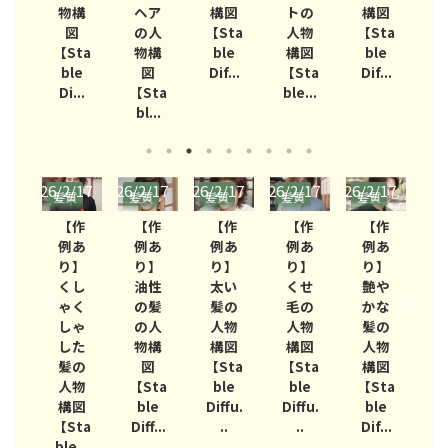
構
ヘア
構図
トの
構図
トの
図
の人
【Sta
人物
【Sta
人物
ta
物構
ble
構図
ble
構図
【
e
図
Dif...
【Sta
Dif...
【Sta
..
【Sta
ble...
ble...
D
bl...
/17
2026/2/17
2026/2/17
2026/2/17
2026/2/17
2026/2/17
2026/
質
髪質
髪質
髪質
髪質
髪質
髪
作
【作
【作
【作
【作
【作
あ
例あ
例あ
例あ
例あ
例あ
】
り】
り】
り】
り】
り】
し
油性
太い
くせ
艶や
乾燥
く
の髪
髪の
毛の
かな
した
ゃ
の人
人物
人物
髪の
髪の
た
物構
構図
構図
人物
人物
の
図
【Sta
【Sta
構図
構図
【
物
【Sta
ble
ble
【Sta
【Sta
図
ble
Diffu.
Diffu.
ble
ble
Di
ta
Diff...
..
..
Dif...
Dif...
...