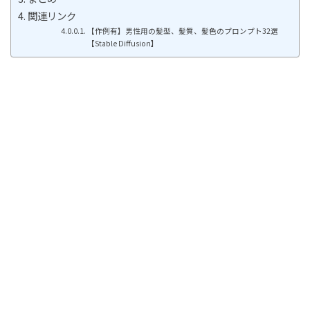
関連リンク
【作例有】男性用の髪型、髪質、髪色のプロンプト32選
【Stable Diffusion】