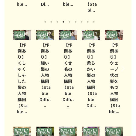
..
ble...
Di...
ble...
【Sta
D
bl...
/17
2026/2/17
2026/2/17
2026/2/17
2026/2/17
2026/2/17
2026/
質
髪質
髪質
髪質
髪質
髪質
髪
作
【作
【作
【作
【作
【作
あ
例あ
例あ
例あ
例あ
例あ
】
り】
り】
り】
り】
り】
燥
くし
細い
くせ
柔ら
ウェ
た
ゃく
髪の
毛の
かい
ーブ
の
しゃ
人物
人物
髪の
状の
物
した
構図
構図
人物
髪を
図
髪の
【Sta
【Sta
構図
もつ
【
ta
人物
ble
ble
【Sta
人物
e
構図
Diffu.
Diffu.
ble
構図
Di
...
【Sta
..
..
Dif...
【Sta
ble...
ble...
7/4
2026/2/17
2026/2/17
2026/2/17
2026/2/17
2026/2/17
2026/
の色
髪の色
髪の色
髪の色
髪の色
髪の色
髪