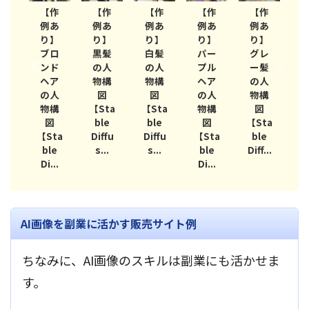
作
【作
【作
【作
【作
【作
色
あ
例あ
例あ
例あ
例あ
例あ
】
り】
り】
り】
り】
り】
ラ
ブロ
黒髪
白髪
パー
グレ
ン
ンド
の人
の人
プル
ー髪
ア
ヘア
物構
物構
ヘア
の人
人
の人
図
図
の人
物構
構
物構
【Sta
【Sta
物構
図
【
図
図
ble
ble
図
【Sta
ta
【Sta
Diffu
Diffu
【Sta
ble
D
e
ble
s...
s...
ble
Diff...
s
..
Di...
Di...
AI画像を副業に活かす販売サイト例
ちなみに、AI画像のスキルは副業にも活かせま
す。