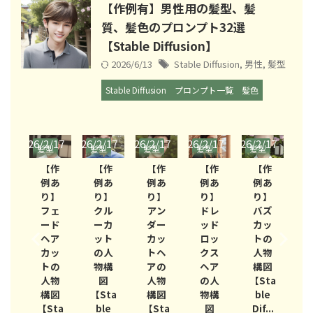
【作例有】男性用の髪型、髪
質、髪色のプロンプト32選
【Stable Diffusion】
2026/6/13
Stable Diffusion
,
男性
,
髪型
Stable Diffusion
プロンプト一覧
髪色
/17
2026/2/17
2026/2/17
2026/2/17
2026/2/17
2026/2/17
2026/
型
髪型
髪型
髪型
髪型
髪型
髪
作
【作
【作
【作
【作
【作
あ
例あ
例あ
例あ
例あ
例あ
】
り】
り】
り】
り】
り】
マ
フェ
クル
アン
ドレ
バズ
ド
ード
ーカ
ダー
ッド
カッ
ア
ヘア
ット
カッ
ロッ
トの
人
カッ
の人
トヘ
クス
人物
構
トの
物構
アの
ヘア
構図
図
人物
図
人物
の人
【Sta
ta
構図
【Sta
構図
物構
ble
【
e
【Sta
ble
【Sta
図
Dif...