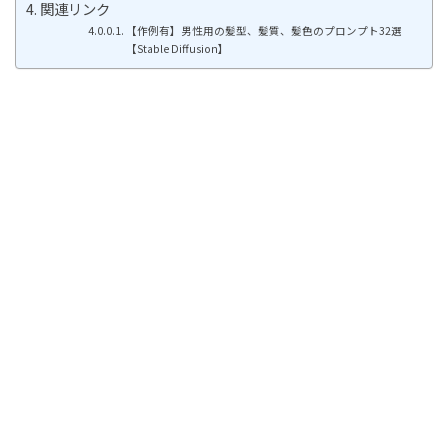
関連リンク
【作例有】男性用の髪型、髪質、髪色のプロンプト32選
【Stable Diffusion】