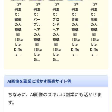
作
【作
【作
【作
【作
【作
あ
例あ
例あ
例あ
例あ
例あ
】
り】
り】
り】
り】
り】
イ
銀髪
パー
ブロ
青髪
黒髪
レ
の人
プル
ンド
の人
の人
ト
物構
ヘア
ヘア
物構
物構
ア
図
の人
の人
図
図
人
【Sta
物構
物構
【Sta
【Sta
【
構
ble
図
図
ble
ble
図
Diffu
【Sta
【Sta
Diffu
Diffu
D
ta
s...
ble
ble
s...
s...
s
...
Di...
Di...
AI画像を副業に活かす販売サイト例
ちなみに、AI画像のスキルは副業にも活かせま
す。