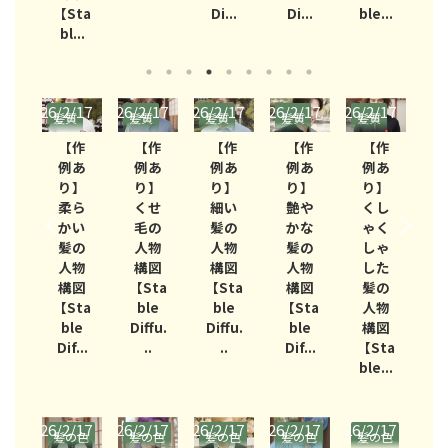
【Sta
Di...
Di...
ble...
D
bl...
/17
2026/2/17
2026/2/17
2026/2/17
2026/2/17
2026/2/17
2026/
質
髪質
髪質
髪質
髪質
髪質
髪
作
【作
【作
【作
【作
【作
あ
例あ
例あ
例あ
例あ
例あ
】
り】
り】
り】
り】
り】
性
柔ら
くせ
細い
艶や
くし
髪
かい
毛の
髪の
かな
ゃく
人
髪の
人物
人物
髪の
しゃ
構
人物
構図
構図
人物
した
図
構図
【Sta
【Sta
構図
髪の
ta
【Sta
ble
ble
【Sta
人物
e
ble
Diffu.
Diffu.
ble
構図
...
Dif...
..
..
Dif...
【Sta
【
ble...
bl
/17
2026/2/17
2026/2/17
2026/2/17
2026/2/17
2026/2/17
2026/
の色
髪の色
髪の色
髪の色
髪の色
髪の色
髪