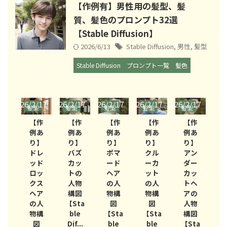
【作例有】男性用の髪型、髪
質、髪色のプロンプト32選
【Stable Diffusion】
2026/6/13
Stable Diffusion
,
男性
,
髪型
Stable Diffusion
プロンプト一覧
髪色
/17
2026/2/17
2026/2/17
2026/2/17
2026/2/17
2026/2/17
2026/
型
髪型
髪型
髪型
髪型
髪型
髪
作
【作
【作
【作
【作
【作
あ
例あ
例あ
例あ
例あ
例あ
】
り】
り】
り】
り】
り】
ン
ドレ
バズ
ポマ
クル
アン
ヘ
ッド
カッ
ード
ーカ
ダー
の
ロッ
トの
ヘア
ット
カッ
物
クス
人物
の人
の人
トヘ
図
ヘア
構図
物構
物構
アの
ta
の人
【Sta
図
図
人物
e
物構
ble
【Sta
【Sta
構図
【
...
図
Dif...
ble
ble
【Sta