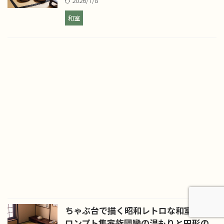
2026/7/8
和室
ちゃぶ台で描く昭和レトロな和室AIプ
ロンプト集――家族団欒の温もりと円形の