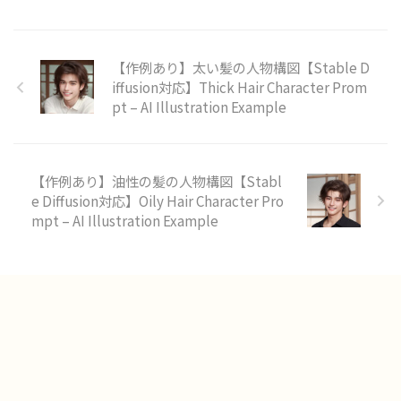
【作例あり】太い髪の人物構図【Stable D
iffusion対応】Thick Hair Character Prom
pt – AI Illustration Example
【作例あり】油性の髪の人物構図【Stabl
e Diffusion対応】Oily Hair Character Pro
mpt – AI Illustration Example