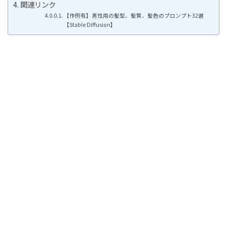
関連リンク
【作例有】男性用の髪型、髪質、髪色のプロンプト32選
【Stable Diffusion】