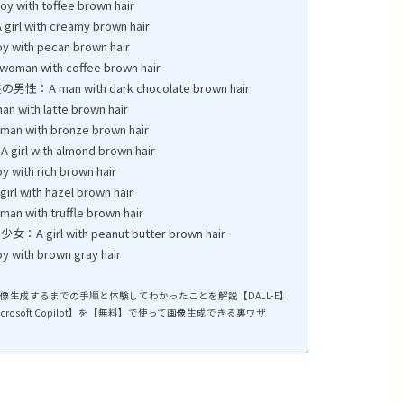
 toffee brown hair
ith creamy brown hair
h pecan brown hair
with coffee brown hair
an with dark chocolate brown hair
h latte brown hair
th bronze brown hair
ith almond brown hair
 rich brown hair
th hazel brown hair
h truffle brown hair
l with peanut butter brown hair
h brown gray hair
で画像生成するまでの手順と体験してわかったことを解説【DALL-E】
crosoft Copilot】を【無料】で使って画像生成できる裏ワザ