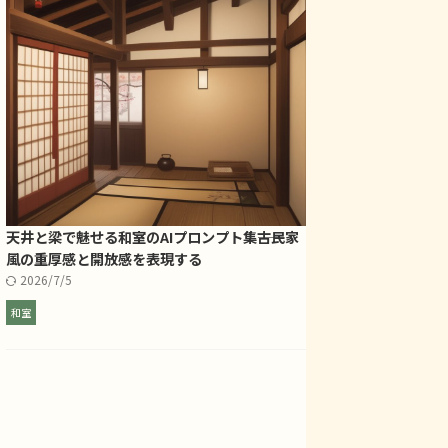
天井と梁で魅せる和室のAIプロンプト集――古民家
風の重厚感と開放感を表現する
2026/7/5
和室