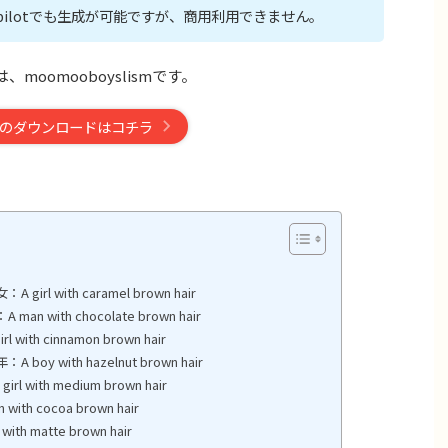
t Copilotでも生成が可能ですが、商用利用できません。
は、moomooboyslismです。
のダウンロードはコチラ
 with caramel brown hair
ith chocolate brown hair
h cinnamon brown hair
with hazelnut brown hair
ith medium brown hair
 cocoa brown hair
 matte brown hair