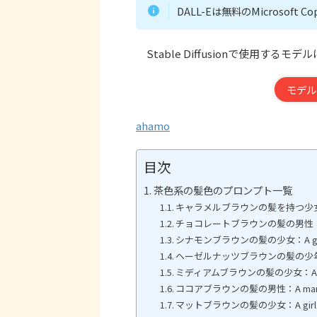
DALL-Eは無料のMicrosof
Stable Diffusionで使用するモデル
モデル
ahamo
目次
茶色系の髪色のプロンプト一覧
キャラメルブラウンの髪を持つ少女：A girl
チョコレートブラウンの髪の男性：A man w
シナモンブラウンの髪の少女：A girl wit
ヘーゼルナッツブラウンの髪の少年：A boy 
ミディアムブラウンの髪の少女：A girl w
ココアブラウンの髪の男性：A man with
マットブラウンの髪の少女：A girl with