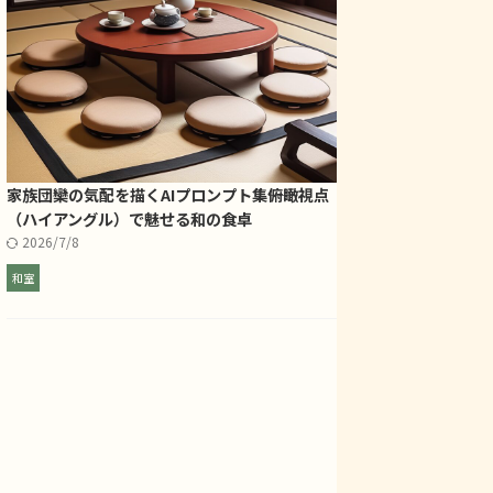
家族団欒の気配を描くAIプロンプト集――俯瞰視点
（ハイアングル）で魅せる和の食卓
2026/7/8
和室