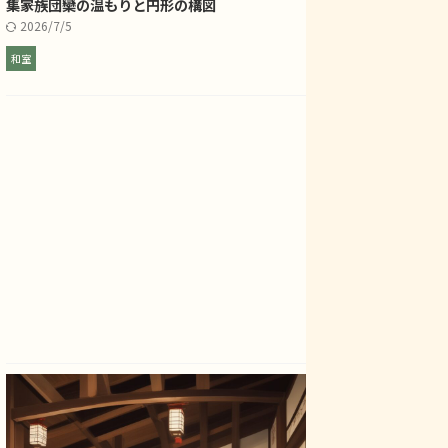
集――家族団欒の温もりと円形の構図
2026/7/5
和室