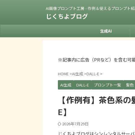
AI画像プロンプト工房 - 作例＆使えるプロンプト
じくちよブログ
生成AI
※記事内に広告（PRなど）を含む可
HOME
>
AI生成
>
DALL-E
>
AI生成
DALL-E
プロンプト一覧
髪色
【作例有】茶色系の髪
E】
2026年7月29日
じくちよブログはシンレンタルサーバ