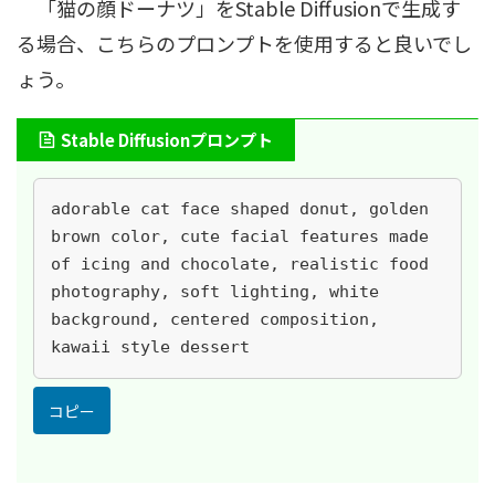
「猫の顔ドーナツ」をStable Diffusionで生成す
る場合、こちらのプロンプトを使用すると良いでし
ょう。
Stable Diffusionプロンプト
adorable cat face shaped donut, golden 
brown color, cute facial features made 
of icing and chocolate, realistic food 
photography, soft lighting, white 
background, centered composition, 
kawaii style dessert
コピー