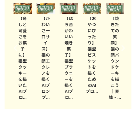
/19
2026/2/19
2026/2/19
2026/2/19
2026/2/19
2026/2/19
2026/
スイ
猫スイ
猫スイ
猫スイ
猫スイ
猫スイ
猫
ツ
ーツ
ーツ
ーツ
ーツ
ーツ
ー
和
【癒
【か
【ほ
【お
【焼
イ
しと
わい
ろ苦
やつ
きた
ツ
可愛
さ一
かわ
にぴ
ての
癒
さを
口サ
いい
った
笑
】
お菓
イ
焼き
り】
顔】
の
子
ズ】
菓
猫型
猫の
ど
に】
猫の
子】
ビス
顔パ
焼
猫型
顔エ
猫型
ケッ
ウン
の
クッ
クレ
ブラ
トを
ドケ
界
キー
アを
ウニ
描く
ーキ
ま
を描
描く
ーを
ため
を描
ま
いた
AIプ
描く
のAI
こう
愛
AIプ
ロン
AIプ
プロ...
｜表
く
..
ロ...
プ...
ロ...
情・...
プ