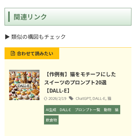
関連リンク
▶ 類似の構図もチェック
合わせて読みたい
【作例有】猫をモチーフにした
スイーツのプロンプト20選
【DALL-E】
2026/2/19
ChatGPT
,
DALL-E
,
猫
AI生成
DALL-E
プロンプト一覧
動物
猫
飲食物