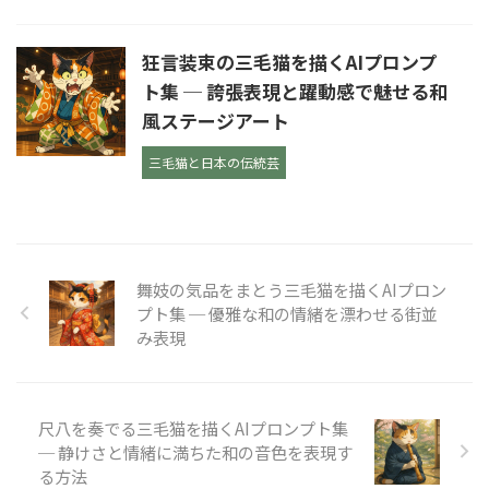
狂言装束の三毛猫を描くAIプロンプ
ト集 ─ 誇張表現と躍動感で魅せる和
風ステージアート
三毛猫と日本の伝統芸
舞妓の気品をまとう三毛猫を描くAIプロン
プト集 ─ 優雅な和の情緒を漂わせる街並
み表現
尺八を奏でる三毛猫を描くAIプロンプト集
─ 静けさと情緒に満ちた和の音色を表現す
る方法