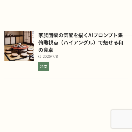
家族団欒の気配を描くAIプロンプト集――
俯瞰視点（ハイアングル）で魅せる和
の食卓
2026/7/8
和室