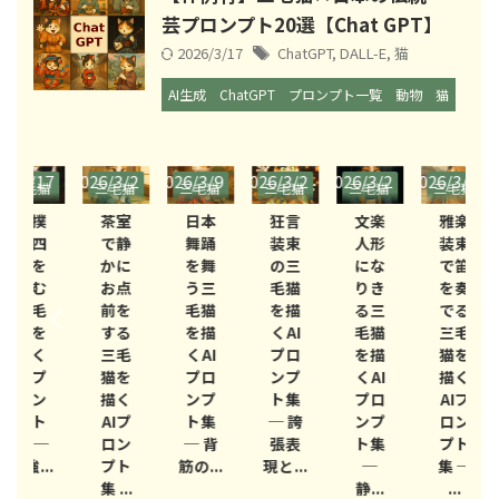
芸プロンプト20選【Chat GPT】
2026/3/17
ChatGPT
,
DALL-E
,
猫
AI生成
ChatGPT
プロンプト一覧
動物
猫
/17
2026/3/2
2026/3/9
2026/3/2
2026/3/2
2026/3/9
2026
毛猫
三毛猫
三毛猫
三毛猫
三毛猫
三毛猫
三
日本
と日本
と日本
と日本
と日本
と日本
と
撲
茶室
日本
狂言
文楽
雅楽
伝統
の伝統
の伝統
の伝統
の伝統
の伝統
の
四
で静
舞踊
装束
人形
装束
芸
芸
芸
芸
芸
芸
を
かに
を舞
の三
にな
で笛
む
お点
う三
毛猫
りき
を奏
毛
前を
毛猫
を描
る三
でる
を
する
を描
くAI
毛猫
三毛
く
三毛
くAI
プロ
を描
猫を
Iプ
猫を
プロ
ンプ
くAI
描く
A
ン
描く
ンプ
ト集
プロ
AIプ
ト
AIプ
ト集
─ 誇
ンプ
ロン
 ─
ロン
─ 背
張表
ト集
プト
集
..
プト
筋の...
現と...
─
集 ─
静寂
集 ...
静...
...