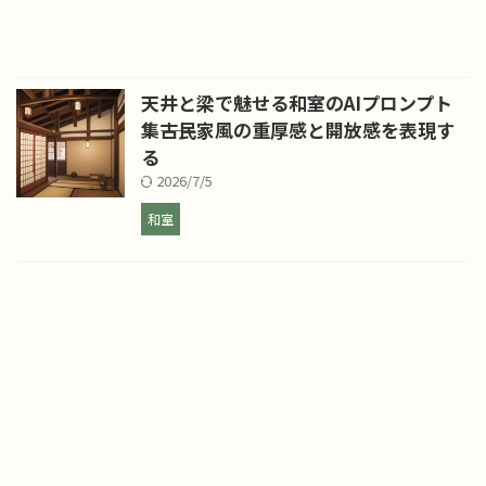
天井と梁で魅せる和室のAIプロンプト
集――古民家風の重厚感と開放感を表現す
る
2026/7/5
和室