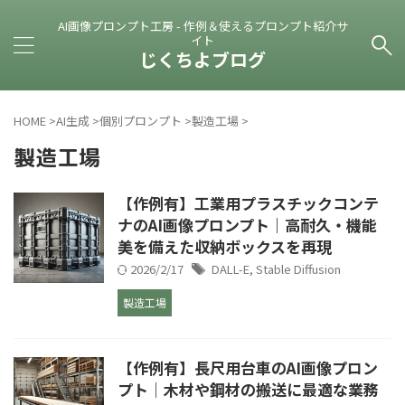
AI画像プロンプト工房 - 作例＆使えるプロンプト紹介サ
イト
じくちよブログ
HOME
>
AI生成
>
個別プロンプト
>
製造工場
>
製造工場
【作例有】工業用プラスチックコンテ
ナのAI画像プロンプト｜高耐久・機能
美を備えた収納ボックスを再現
2026/2/17
DALL-E
,
Stable Diffusion
製造工場
【作例有】長尺用台車のAI画像プロン
プト｜木材や鋼材の搬送に最適な業務