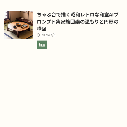
ちゃぶ台で描く昭和レトロな和室AIプ
ロンプト集――家族団欒の温もりと円形の
構図
2026/7/5
和室