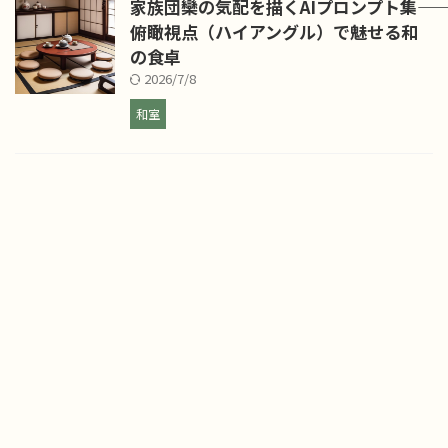
家族団欒の気配を描くAIプロンプト集――
俯瞰視点（ハイアングル）で魅せる和
の食卓
2026/7/8
和室