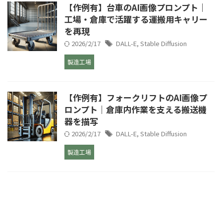
【作例有】台車のAI画像プロンプト｜
工場・倉庫で活躍する運搬用キャリー
を再現
2026/2/17
DALL-E
,
Stable Diffusion
製造工場
【作例有】フォークリフトのAI画像プ
ロンプト｜倉庫内作業を支える搬送機
器を描写
2026/2/17
DALL-E
,
Stable Diffusion
製造工場