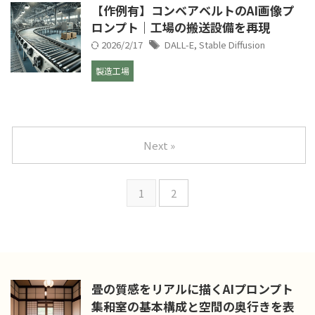
【作例有】コンベアベルトのAI画像プ
ロンプト｜工場の搬送設備を再現
2026/2/17
DALL-E
,
Stable Diffusion
製造工場
Next »
1
2
畳の質感をリアルに描くAIプロンプト
集――和室の基本構成と空間の奥行きを表