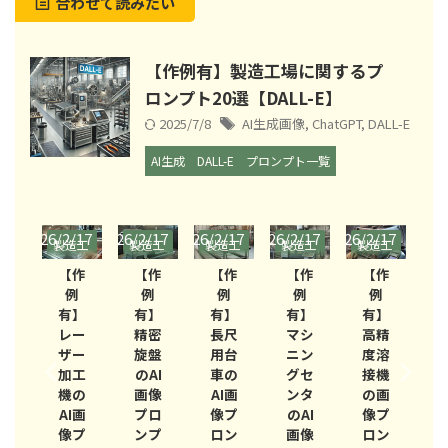
合わせて読みたい
【作例有】製造工場に関するプ
ロンプト20選【DALL-E】
2025/7/8
AI生成画像
,
ChatGPT
,
DALL-E
AI生成
DALL-E
プロンプト一覧
/17
2026/2/17
2026/2/17
2026/2/17
2026/2/17
2026/2/17
2026/
造工
製造工
製造工
製造工
製造工
製造工
製
場
場
場
場
場
場
作
【作
【作
【作
【作
【作
例
例
例
例
例
例
】
有】
有】
有】
有】
有】
ー
精密
長尺
マシ
高精
工業
ー
旋盤
用台
ニン
度溶
用プ
工
のAI
車の
グセ
接機
ラス
の
画像
AI画
ンタ
の画
チッ
A
I画
プロ
像プ
のAI
像プ
クコ
プ
ンプ
ロン
画像
ロン
ンテ