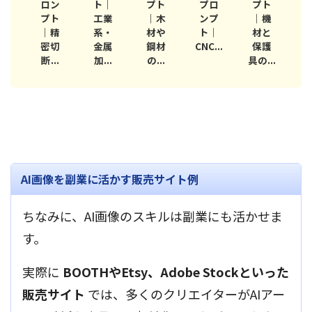
ン
ト｜
プト
プロ
プト
ナの
ト
工業
｜木
ンプ
｜機
AI画
精
系・
材や
ト｜
材と
像プ
切
金属
鋼材
CNC...
保護
ロン
..
加...
の...
具の...
プ...
原
AI画像を副業に活かす販売サイト例
ちなみに、AI画像のスキルは副業にも活かせま
す。
実際に
BOOTHやEtsy、Adobe Stockといった
販売サイト
では、多くのクリエイターがAIアー