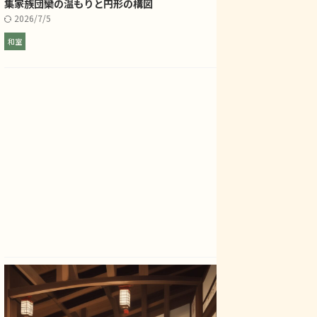
集――家族団欒の温もりと円形の構図
2026/7/5
和室