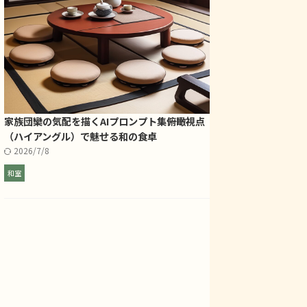
家族団欒の気配を描くAIプロンプト集――俯瞰視点
（ハイアングル）で魅せる和の食卓
2026/7/8
和室