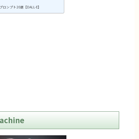
ンプト20選【DALL-E】
chine