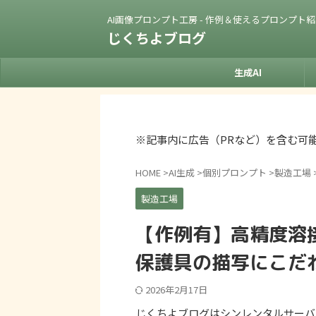
AI画像プロンプト工房 - 作例＆使えるプロンプト
じくちよブログ
生成AI
※記事内に広告（PRなど）を含む可
HOME
>
AI生成
>
個別プロンプト
>
製造工場
製造工場
【作例有】高精度溶
保護具の描写にこだ
2026年2月17日
じくちよブログはシンレンタルサーバ