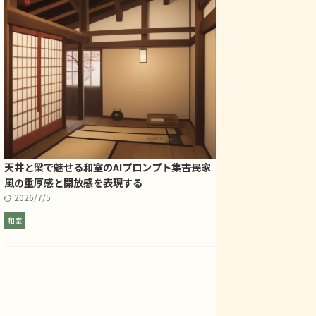
天井と梁で魅せる和室のAIプロンプト集――古民家
風の重厚感と開放感を表現する
2026/7/5
和室