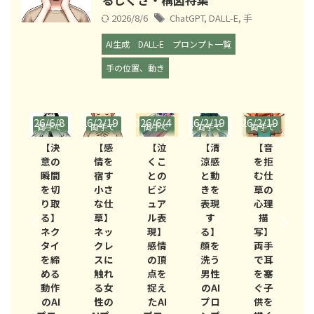
2026/8/6
ChatGPT
,
DALL-E
,
手
AI生成
DALL-E
プロンプト一覧
手の位置、動き
6/8
2026/2/19
2026/6/4
2026/2/19
2026/2/19
2026/2/19
2026/
手で
両手で
両手で
両手で
両手で
両手で
両
を触
体を触
体を触
体を触
体を触
体を触
体
決
【感
【泣
【清
【音
【知
る
る
る
る
る
る
の
情を
くこ
涼感
を拒
性と
間
宿す
との
と動
む仕
内省
切
小さ
ビジ
きを
草の
を演
取
な仕
ュア
表現
心理
出す
】
草】
ル表
す
描
る仕
ク
ネッ
現】
る】
写】
草】
イ
クレ
感情
顔を
両手
ひげ
締
スに
の頂
洗う
で耳
を撫
る
触れ
点を
男性
を塞
でる
作
る女
捉え
のAI
ぐ子
男性
AI
性の
たAI
プロ
供を
のAI