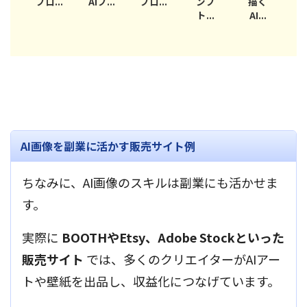
..
AIプ...
プロ...
ンプ
描く
プロ...
AI
ト...
AI...
AI画像を副業に活かす販売サイト例
ちなみに、AI画像のスキルは副業にも活かせま
す。
実際に
BOOTHやEtsy、Adobe Stockといった
販売サイト
では、多くのクリエイターがAIアー
トや壁紙を出品し、収益化につなげています。