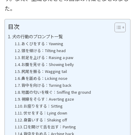
た。
目次
犬の行動のプロンプト一覧
あくびをする：Yawning
頭を傾ける：Tilting head
前足を上げる：Raising a paw
お腹を見せる：Showing belly
尻尾を振る：Wagging tail
鼻を舐める：Licking nose
背中を向ける：Turning back
地面の匂いを嗅ぐ：Sniffing the ground
視線をそらす：Averting gaze
お座りをする：Sitting
伏せをする：Lying down
身震いする：Shaking off
口を開けて舌を出す：Panting
背中を丸める：Arching back