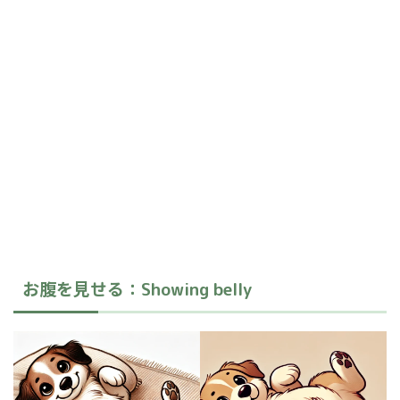
お腹を見
る
せ
：Showing belly