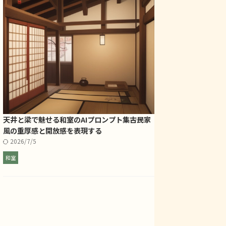
天井と梁で魅せる和室のAIプロンプト集――古民家
風の重厚感と開放感を表現する
2026/7/5
和室