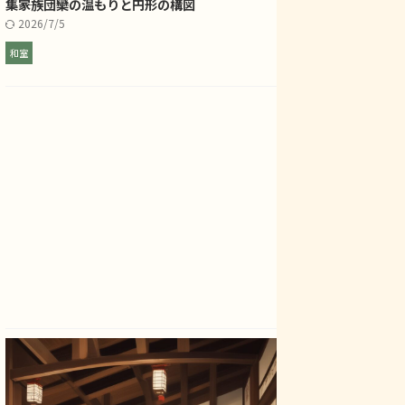
集――家族団欒の温もりと円形の構図
2026/7/5
和室