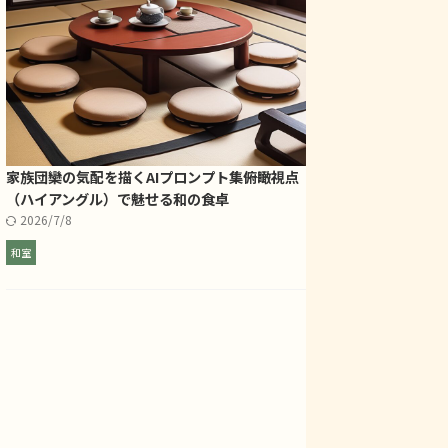
家族団欒の気配を描くAIプロンプト集――俯瞰視点
（ハイアングル）で魅せる和の食卓
2026/7/8
和室