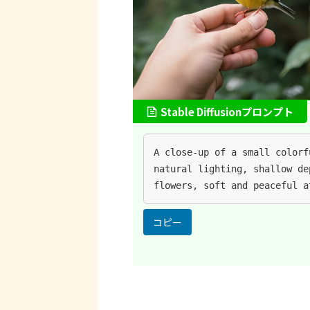
Stable Diffusionプロンプト
A close-up of a small colorf
natural lighting, shallow de
flowers, soft and peaceful a
コピー