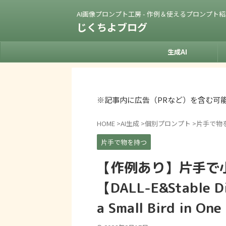
AI画像プロンプト工房 - 作例＆使えるプロンプト
じくちよブログ
生成AI
※記事内に広告（PRなど）を含む可
HOME
>
AI生成
>
個別プロンプト
>
片手で物
片手で物を持つ
【作例あり】片手で
【DALL-E&Stable Di
a Small Bird in On