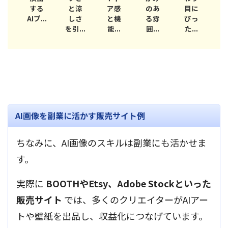
る
と涼
ア感
のあ
目に
感を
う
...
しさ
と機
る雰
ぴっ
まと
プロ
を引...
能...
囲...
た...
うA...
AI画像を副業に活かす販売サイト例
ちなみに、AI画像のスキルは副業にも活かせま
す。
実際に
BOOTHやEtsy、Adobe Stockといった
販売サイト
では、多くのクリエイターがAIアー
トや壁紙を出品し、収益化につなげています。