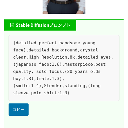
Stable Diffusionプロンプト
(detailed perfect handsome young 
face),detailed background,crystal 
clear,High Resolution,8k,detailed eyes,
(japanese face:1.6),masterpiece,best 
quality, solo focus,(20 years olds 
boy:1.3),(male:1.3),
(smile:1.4),Slender,standing,(long 
sleeve polo shirt:1.3)
コピー