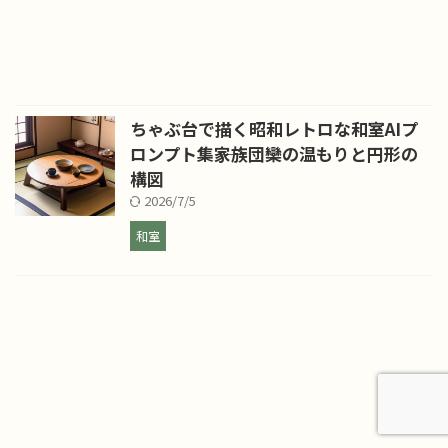
ちゃぶ台で描く昭和レトロな和室AIプ
ロンプト集――家族団欒の温もりと円形の
構図
2026/7/5
和室