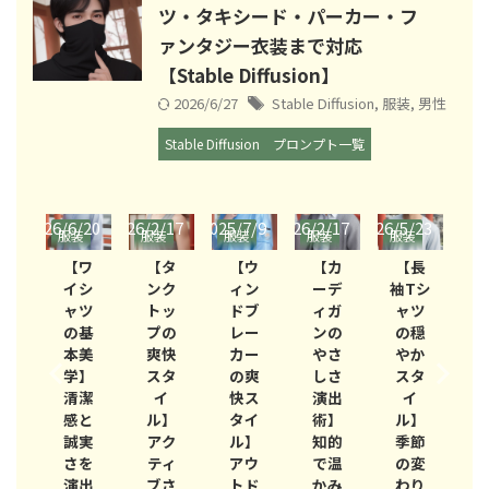
ツ・タキシード・パーカー・フ
ァンタジー衣装まで対応
【Stable Diffusion】
2026/6/27
Stable Diffusion
,
服装
,
男性
Stable Diffusion
プロンプト一覧
/20
2026/2/17
2025/7/9
2026/2/17
2026/5/23
2025/7/11
2026/
装
服装
服装
服装
服装
服装
服
ワ
【タ
【ウ
【カ
【長
【シ
シ
ンク
ィン
ーデ
袖Tシ
ョー
ツ
トッ
ドブ
ィガ
ャツ
ルの
基
プの
レー
ンの
の穏
静謐
美
爽快
カー
やさ
やか
スタ
】
スタ
の爽
しさ
スタ
イ
潔
イ
快ス
演出
イ
ル】
と
ル】
タイ
術】
ル】
やわ
実
アク
ル】
知的
季節
らか
を
ティ
アウ
で温
の変
さと
出
ブさ
トド
かみ
わり
幻想