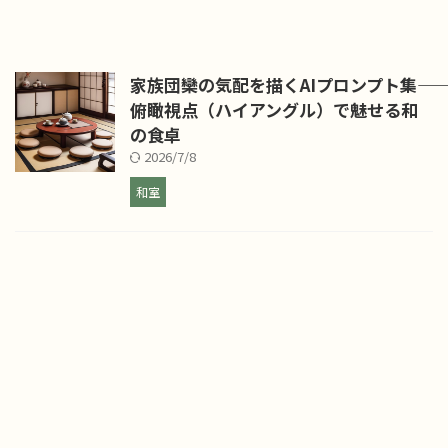
家族団欒の気配を描くAIプロンプト集――
俯瞰視点（ハイアングル）で魅せる和
の食卓
2026/7/8
和室