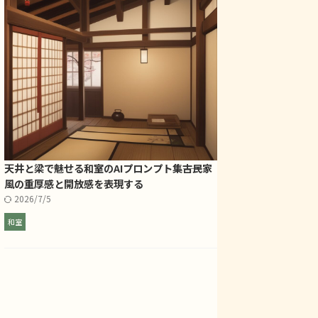
天井と梁で魅せる和室のAIプロンプト集――古民家
風の重厚感と開放感を表現する
2026/7/5
和室