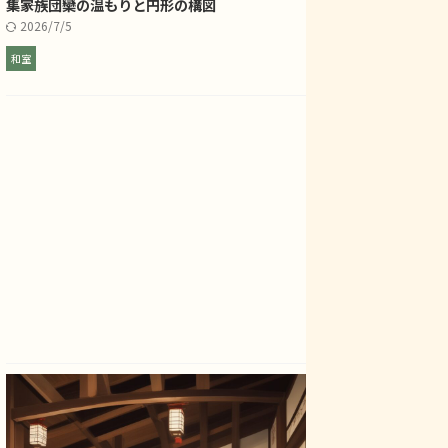
集――家族団欒の温もりと円形の構図
2026/7/5
和室