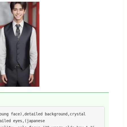
oung face),detailed background,crystal 
ailed eyes,(japanese 