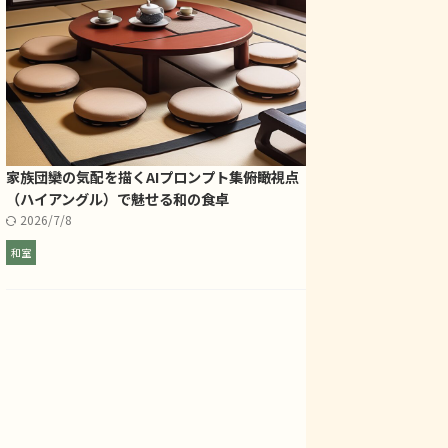
家族団欒の気配を描くAIプロンプト集――俯瞰視点
（ハイアングル）で魅せる和の食卓
2026/7/8
和室