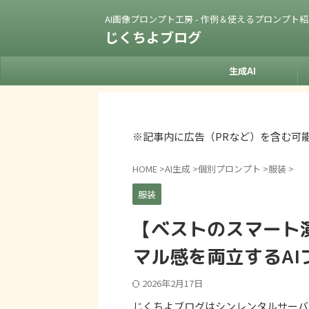
AI画像プロンプト工房 - 作例＆使えるプロンプト
じくちよブログ
生成AI
※記事内に広告（PRなど）を含む可
HOME
>
AI生成
>
個別プロンプト
>
服装
>
服装
【ベストのスマート
マル感を両立するAI
2026年2月17日
じくちよブログはシンレンタルサーバ