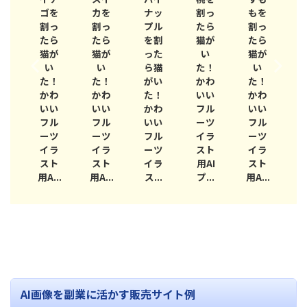
・野
物・野
物・野
物・野
物・野
物・野
物
を
ゴを
カを
ナッ
割っ
もを
菜
菜
菜
菜
菜
菜
っ
割っ
割っ
プル
たら
割っ
ら
たら
たら
を割
猫が
たら
が
猫が
猫が
った
い
猫が
い
い
い
ら猫
た！
い
！
た！
た！
がい
かわ
た！
わ
かわ
かわ
た！
いい
かわ
い
いい
いい
かわ
フル
いい
ル
フル
フル
いい
ーツ
フル
ツ
ーツ
ーツ
フル
イラ
ーツ
ラ
イラ
イラ
ーツ
スト
イラ
ト
スト
スト
イラ
用AI
スト
..
用A...
用A...
ス...
プ...
用A...
用
AI画像を副業に活かす販売サイト例