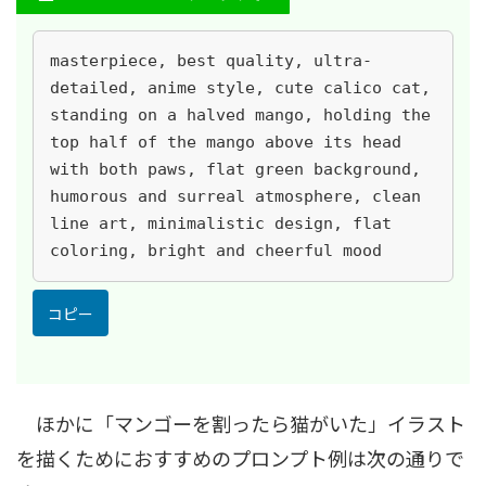
masterpiece, best quality, ultra-
detailed, anime style, cute calico cat, 
standing on a halved mango, holding the 
top half of the mango above its head 
with both paws, flat green background, 
humorous and surreal atmosphere, clean 
line art, minimalistic design, flat 
coloring, bright and cheerful mood
コピー
ほかに「マンゴーを割ったら猫がいた」イラスト
を描くためにおすすめのプロンプト例は次の通りで