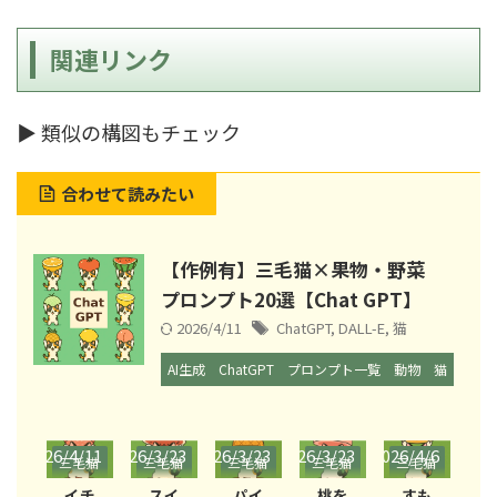
関連リンク
▶ 類似の構図もチェック
合わせて読みたい
【作例有】三毛猫×果物・野菜
プロンプト20選【Chat GPT】
2026/4/11
ChatGPT
,
DALL-E
,
猫
AI生成
ChatGPT
プロンプト一覧
動物
猫
/23
2026/4/11
2026/3/23
2026/3/23
2026/3/23
2026/4/6
2026/
毛猫
三毛猫
三毛猫
三毛猫
三毛猫
三毛猫
三
果
と果
と果
と果
と果
と果
と
モ
イチ
スイ
パイ
桃を
すも