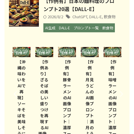
【作例有】日本の麵料理のプロ
ンプト20選【DALL-E】
2026/8/2
ChatGPT
,
DALL-E
,
飲食物
AI生成
DALL-E
プロンプト一覧
飲食物
/19
2026/2/19
2026/2/19
2026/2/19
2026/2/19
2026/2/19
2026/
本の
日本の
日本の
日本の
日本の
日本の
日
料理
麺料理
麺料理
麺料理
麺料理
麺料理
麺
沖
【作
【作
【作
【作
【作
の
例あ
例
例
例
例
わ
り】
有】
有】
有】
有】
を
ざる
豚骨
月見
味噌
塩ラ
Iで
そば
ラー
うど
ラー
ーメ
再
の美
メン
んの
メン
ンの
の
】
しい
のAI
AI画
のAI
AI画
ー
盛り
画像
像プ
画像
像プ
そ
つけ
プロ
ロン
プロ
ロン
を
を再
ンプ
プト
ンプ
プト
味
現す
ト｜
｜満
ト｜
｜透
そ
るAI
濃厚
月の
濃厚
き通
に
画像...
スー
よう
スー
る黄