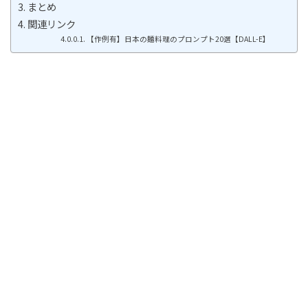
まとめ
関連リンク
【作例有】日本の麵料理のプロンプト20選【DALL-E】