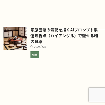
家族団欒の気配を描くAIプロンプト集――
俯瞰視点（ハイアングル）で魅せる和
の食卓
2026/7/8
和室