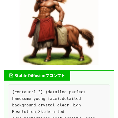
Stable Diffusionプロンプト
(centaur:1.3),(detailed perfect 
handsome young face),detailed 
background,crystal clear,High 
Resolution,8k,detailed 