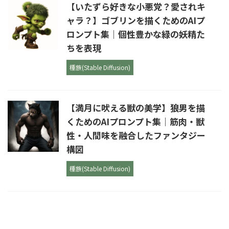
【いたずら好きな小悪党？愛されキ
ャラ？】ゴブリンを描くためのAIプ
ロンプト集｜個性豊かな緑の妖精た
ちを表現
種族(Stable Diffusion)
【満月に吠える獣の美学】狼男を描
くためのAIプロンプト集｜筋肉・獣
性・人間味を融合したファンタジー
構図
種族(Stable Diffusion)