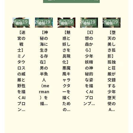
/19
2026/2/19
2026/2/19
2026/2/19
2026/2/19
2026/2/19
2026/
族
種族
種族
種族
種族
種族
種
bl
(Stabl
(Stabl
(Stabl
(Stabl
(Stabl
(S
迷
【神
【魅
【幻
【堕
【野
e
e
e
e
e
e
の
秘の
惑と
想の
天の
性と
usi
Diffusi
Diffusi
Diffusi
Diffusi
Diffusi
Dif
戦
海に
妖し
森か
美し
知性
on)
on)
on)
on)
on)
on
】
生き
さを
ら】
き孤
が融
ノ
る存
具現
少年
影】
合し
ウ
在】
化】
妖精
孤独
た半
ス
男の
悪魔
の神
と荘
獣の
威
半魚
風キ
秘的
厳が
戦
と
人
ャラ
な姿
交錯
士】
性
（me
クタ
を描
する
ケン
描
rman
ーを
くAI
少年
タウ
AI
）を
描く
プロ
堕天
ロス
の
ロ
描...
ため
ンプ...
使の
を描
..
の...
A...
くた...
ン