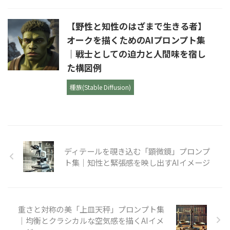
【野性と知性のはざまで生きる者】
オークを描くためのAIプロンプト集
｜戦士としての迫力と人間味を宿し
た構図例
種族(Stable Diffusion)
ディテールを覗き込む「顕微鏡」プロンプ
ト集｜知性と緊張感を映し出すAIイメージ
重さと対称の美「上皿天秤」プロンプト集
｜均衡とクラシカルな空気感を描くAIイメ