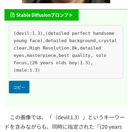
Stable Diffusionプロンプト
(devil:1.3),(detailed perfect handsome 
young face),detailed background,crystal 
clear,High Resolution,8k,detailed 
eyes,masterpiece,best quality, solo 
focus,(20 years olds boy:1.3),
(male:1.3)
コピー
この画像では、「（devil:1.3）」というキーワー
ドを含みながらも、同時に指定された「(20 years