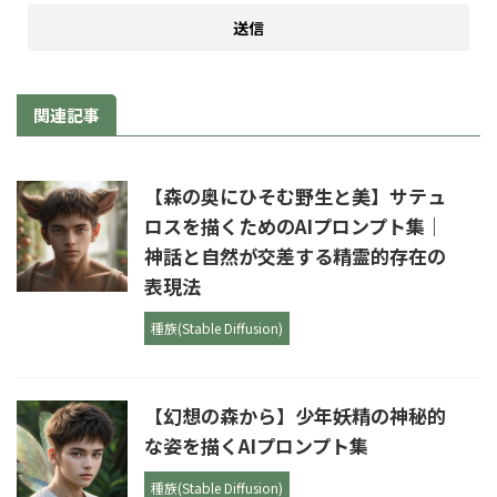
関連記事
【森の奥にひそむ野生と美】サテュ
ロスを描くためのAIプロンプト集｜
神話と自然が交差する精霊的存在の
表現法
種族(Stable Diffusion)
【幻想の森から】少年妖精の神秘的
な姿を描くAIプロンプト集
種族(Stable Diffusion)