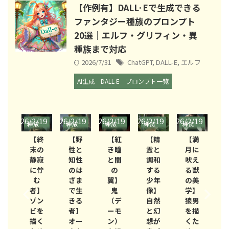
【作例有】DALL·Eで生成できる
ファンタジー種族のプロンプト
20選｜エルフ・グリフィン・異
種族まで対応
2026/7/31
ChatGPT
,
DALL-E
,
エルフ
AI生成
DALL-E
プロンプト一覧
/19
2026/2/19
2026/2/19
2026/2/19
2026/2/19
2026/2/19
2026/
族
種族
種族
種族
種族
種族
種
bl
(Stabl
(Stabl
(Stabl
(Stabl
(Stabl
(S
終
【野
【紅
【精
【満
【天
e
e
e
e
e
e
の
性と
き瞳
霊と
月に
より
usi
Diffusi
Diffusi
Diffusi
Diffusi
Diffusi
Dif
寂
知性
と闇
調和
吠え
舞い
on)
on)
on)
on)
on)
on
佇
のは
の
する
る獣
降り
む
ざま
翼】
少年
の美
し光
】
で生
鬼
像】
学】
の
ン
きる
（デ
自然
狼男
子】
を
者】
ーモ
と幻
を描
幻想
く
オー
ン）
想が
くた
的な