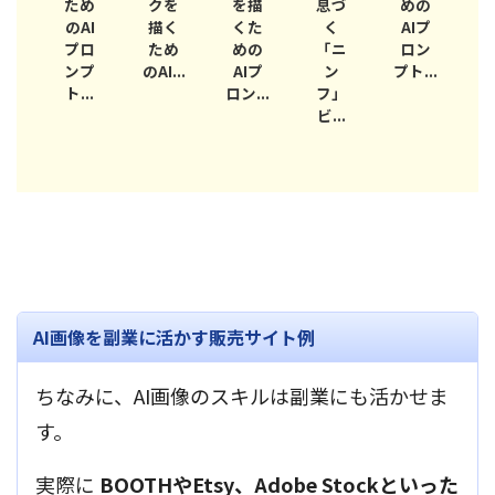
め
クを
を描
息づ
めの
天使
AI
描く
くた
く
AIプ
を描
ロ
ため
めの
「ニ
ロン
くAI
プ
のAI...
AIプ
ン
プト...
プロ
..
ロン...
フ」
ン...
ため
ビ...
AI画像を副業に活かす販売サイト例
ちなみに、AI画像のスキルは副業にも活かせま
す。
実際に
BOOTHやEtsy、Adobe Stockといった