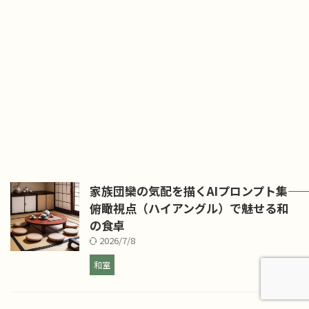
家族団欒の気配を描くAIプロンプト集――
俯瞰視点（ハイアングル）で魅せる和
の食卓
2026/7/8
和室