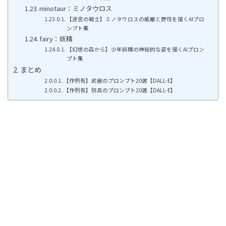
minotaur：ミノタウロス
【迷宮の戦士】ミノタウロスの威厳と野性を描くAIプロ
ンプト集
fairy：妖精
【幻想の森から】少年妖精の神秘的な姿を描くAIプロン
プト集
まとめ
【作例有】武器のプロンプト20選【DALL-E】
【作例有】防具のプロンプト20選【DALL-E】