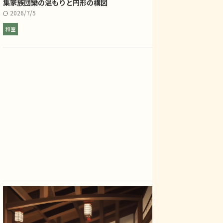
集――家族団欒の温もりと円形の構図
2026/7/5
和室