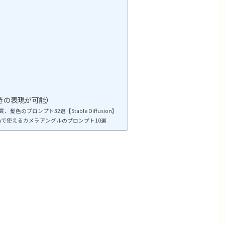
きの表現が可能）
色のプロンプト32選【Stable Diffusion】
usionで使えるカメラアングルのプロンプト10選