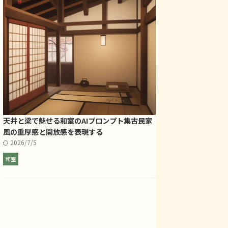
atGPT
プロンプト一覧
AI生成
ChatGPT
プロンプト一覧
AI生成
ChatGPT
天井と梁で魅せる和室のAIプロンプト集――古民家
動物
猫
動物
猫
風の重厚感と開放感を表現する
2026/4/11
2026/3/17
2026/7/5
有】三毛猫×果物・野
【作例有】三毛猫×日本の伝
【作例有】三
ンプト20選【Chat
統芸プロンプト20選【Chat
ロのプロンプト
和室
GPT】
GPT】
G
at GPTを使って、三毛
今回は、Chat GPTを使って、三毛
今回は、Chat 
野菜を持ち上げた構図のプ
猫と日本の伝統芸をテーマにした画像
猫との昭和レトロ
20個ご紹介します。 三毛
生成プロンプトを20個ご紹介しま
20個ご紹介しま
ReadMore
ReadMore
Rea
野菜のかわいくてユニーク
す。 こんなお悩み、ありませんか？
うなお悩みはあり
せ、気になりませんか？ 画
三毛猫の可愛いイラストを作りたいけ
登場させた画像を
で可愛い構図を作りたいけ
ど、構図が思いつかない 和風の雰囲気
なシーンが映える