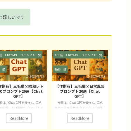
と嬉しいです
成
ChatGPT
プロンプト一覧
AI生成
ChatGPT
プロンプト一覧
AI生成
Ch
猫
動物
猫
動物
猫
2026/2/19
2026/4/27
作例有】三毛猫×日常風景
【作例有】アートスタイルの
【作例
プロンプト20選【Chat
プロンプト20選【Chat
菜プロ
GPT】
GPT】
は、Chat GPTを使って、三毛
今回は、Chat GPTを使って、さま
今回は、Ch
の日常風景のプロンプトを20個ご
ざまなアートスタイルに対応した画像
猫が果物や
します。 今回紹介するプロンプ
生成プロンプト20選をご紹介しま
ロンプトを
ReadMore
ReadMore
ら次のようなことがわかります。
す。 AIイラストを趣味として楽しみ
猫と果物・
したプロンプトがどのように三毛
たい方はもちろん、副業・収益化を視
な組み合わ
の日常風景かわかる 画像生成をす
野に入れて創作を始めたい方にも役立
像生成AI