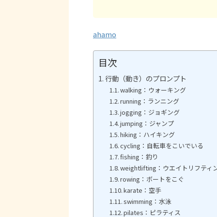
を出すには、どんな言葉をプロンプト
レトロな雰囲気をうまくプロンプトで
ると
に入れればいいの？ 英語のプロンプト
表現できない AI画像生成に使える具体
指示
が苦手で、いつも試行錯誤してしま
的な構図やシチュエーションのネタが
ます
う… 本記事で紹介するプロンプト
欲しい 今回紹介するプロンプトから
のプ
ahamo
は、以下のような方に役立ちます。 三
以下のような内容がわかる構成になっ
「St
毛猫と日本の伝統芸をテーマにした構
ています。 三毛猫が登場する昭和レト
ツー
図のヒントが欲しい方 英語と日本語の
ロ風景を、どのようにプロンプト化し
です
目次
両方を参考にしたい方 ChatGPTで
ているか AI画像生成を行う際のヒント
クリッ
指示したプロンプ ...
や着想が得 ...
行動（動き）のプロンプト
walking：ウォーキング
running：ランニング
jogging：ジョギング
jumping：ジャンプ
hiking：ハイキング
cycling：自転車をこいでいる
fishing：釣り
weightlifting：ウエイトリフティ
rowing：ボートをこぐ
karate：空手
swimming：水泳
pilates：ピラティス