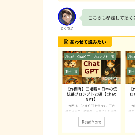
こちらも参照して頂く
じくちよ
あわせて読みたい
AI生成
ChatGPT
プロンプト一覧
AI生成
ChatGPT
プロンプト一覧
AI生
動物
猫
動物
猫
動物
2026/3/17
2026/2/23
【作例有】三毛猫×日本の伝
【作例有】三毛猫×昭和レト
【
統芸プロンプト20選【Chat
ロのプロンプト20選【Chat
GPT】
GPT】
今回は、Chat GPTを使って、三毛
今回は、Chat GPTを使って、三毛
今回
猫と日本の伝統芸をテーマにした画像
猫との昭和レトロ風景のプロンプトを
猫と
生成プロンプトを20個ご紹介しま
20個ご紹介します。 皆さんは次のよ
紹介
ReadMore
ReadMore
す。 こんなお悩み、ありませんか？
うなお悩みはありませんか？ 三毛猫を
トか
三毛猫の可愛いイラストを作りたいけ
登場させた画像を作りたいけど、どん
紹介
ど、構図が思いつかない 和風の雰囲気
なシーンが映えるのかわからない 昭和
猫と