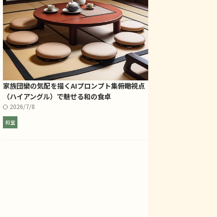
家族団欒の気配を描くAIプロンプト集――俯瞰視点
（ハイアングル）で魅せる和の食卓
2026/7/8
和室