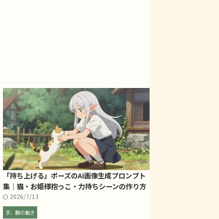
アが浮かばない… プロンプ
を出すには、どんな言葉をプロンプト
レトロな雰囲気を
が難しい… 果物や野菜を使
に入れればいいの？ 英語のプロンプト
表現できない AI
構図が作りたい！ 本記事
が苦手で、いつも試行錯誤してしま
的な構図やシチュ
プロンプトは、以下のよう
う… 本記事で紹介するプロンプト
欲しい 今回紹介
ちます。 三毛猫が果物や野
は、以下のような方に役立ちます。 三
以下のような内容
ぽり挟まれた”り“持ち上げ
毛猫と日本の伝統芸をテーマにした構
ています。 三毛
構図のヒントが欲しい方 英
図のヒントが欲しい方 英語と日本語の
ロ風景を、どのよ
語の両方を参考にしたい方
両方を参考にしたい方 ChatGPTで
ているか AI画像
指示したプロンプ ...
や着想が得 ...
「持ち上げる」ポーズのAI画像生成プロンプト
集｜猫・お姫様抱っこ・力持ちシーンの作り方
2026/7/13
手、腕の動き